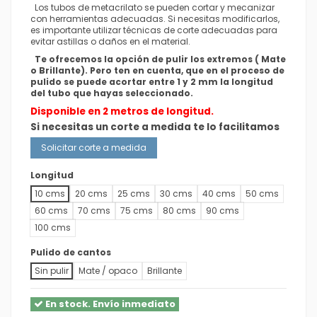
Los tubos de metacrilato se pueden cortar y mecanizar
con herramientas adecuadas. Si necesitas modificarlos,
es importante utilizar técnicas de corte adecuadas para
evitar astillas o daños en el material.
Te ofrecemos la opción de pulir los extremos ( Mate
o Brillante). Pero ten en cuenta, que en el proceso de
pulido se puede acortar entre 1 y 2 mm la longitud
del tubo que hayas seleccionado.
Disponible en 2 metros de longitud.
Si necesitas un corte a medida te lo facilitamos
Solicitar corte a medida
Longitud
10 cms
20 cms
25 cms
30 cms
40 cms
50 cms
60 cms
70 cms
75 cms
80 cms
90 cms
100 cms
Pulido de cantos
Sin pulir
Mate / opaco
Brillante
En stock. Envío inmediato