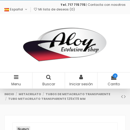
Tel. 717 715 715
|
Contacta con nosotros
Español
Mi lista de deseos (
0
)
0
Menu
Buscar
Iniciar sesión
Carrito
INICIO
METACRILATO
TUBOS DE METACRILATO TRANSPARENTE
TUBO METACRILATO TRANSPARENTE 125X115 MM
Nuevo