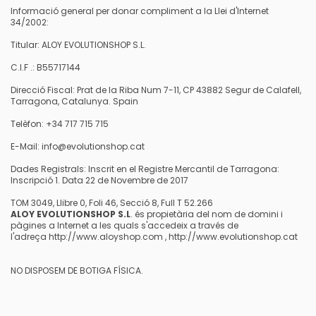
Informació
general per
donar compliment a la
Llei d'Internet
34/2002
:
Titular
:
ALOY
EVOLUTIONSHOP
S.L.
C.I.F
.:
B55717144
Direcció
Fiscal
:
Prat de la
Riba
Num
7-11
, CP
43882
Segur de Calafell,
Tarragona,
Catalunya
.
Spain
Telèfon
:
+34
717 715 715
E
-
Mail
:
info@evolutionshop.cat
Dades
Registrals
:
Inscrit en el
Registre Mercantil
de Tarragona
:
Inscripció
1. Data
22 de Novembre de
2017
TOM
3049
, Llibre
0,
Foli
46,
Secció
8,
Full
T
52.266
ALOY
EVOLUTIONSHOP
S.L
.
és
propietària
del nom
de domini
i
pàgines a Internet
a les quals
s'accedeix a
través de
l'adreça
http://www.aloyshop.com
,
http://www.evolutionshop.cat
NO
DISPOSEM
DE BOTIGA
FÍSICA
.