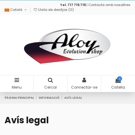
Tel. 717 715 715
|
Contacta amb nosaltres
Català
Llista de desitjos (
0
)
0
Menu
Cercar
Connectar-se
Cistella
PÀGINA PRINCIPAL
INFORMACIÓ
AVÍS LEGAL
Avís legal