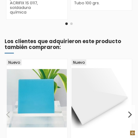
ACRIFIX 1S 0117,
Tubo 100 grs.
soldadura
química
Los clientes que adquirieron este producto
también compraron:
Nuevo
Nuevo
Pr