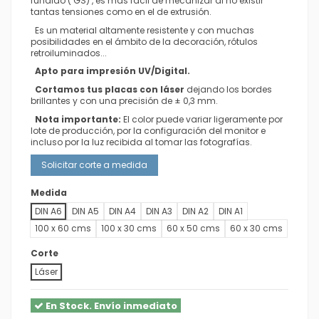
fundido ( GS) , es mas fácil de mecanizar al no existir
tantas tensiones como en el de extrusión.
Es un material altamente resistente y con muchas
posibilidades en el ámbito de la decoración,
rótulos
retroiluminados...
Apto para impresión UV/Digital.
Cortamos tus placas con láser
dejando los bordes
brillantes y con una precisión de ± 0,3 mm.
Nota importante:
El color puede variar ligeramente por
lote de producción, por la configuración del monitor e
incluso por la luz recibida al tomar las fotografías.
Solicitar corte a medida
Medida
DIN A6
DIN A5
DIN A4
DIN A3
DIN A2
DIN A1
100 x 60 cms
100 x 30 cms
60 x 50 cms
60 x 30 cms
Corte
Láser
En Stock. Envío inmediato