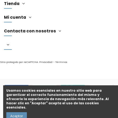
Tienda
Mi cuenta
Contacta con nosotros
Sitio protegido por reCAPTCHA.
Privacidad
-
Términos
Usamos cookies esenciales en nuestro sitio web para
garantizar el correcto funcionamiento del mismo y
ofrecerle la experiencia de navegación más relevante. Al
hacer clic en "Aceptar" acepta el uso de las cookies
©
Evolutionshop
es una marca registrada © 2017 - 2026 by Aloy
esenciales.
Evolutionshop S.L.
Aceptar