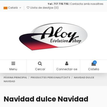
Tel. 717 715 715
|
Contacta amb nosaltres
Català
Llista de desitjos (
0
)
0
Menu
Cercar
Connectar-se
Cistella
PÀGINA PRINCIPAL
PRODUCTES PERSONALITZATS
NAVIDAD DULCE
NAVIDAD
Navidad dulce Navidad