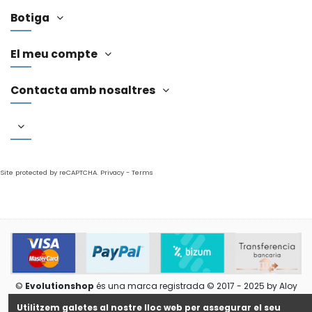
Botiga
El meu compte
Contacta amb nosaltres
Site protected by reCAPTCHA.
Privacy
-
Terms
©
Evolutionshop
és una marca registrada © 2017 - 2025 by Aloy
Evolutionshop S.L.
Utilitzem galetes al nostre lloc web per assegurar el seu