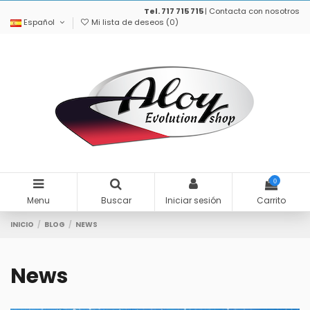
Tel. 717 715 715
|
Contacta con nosotros
Español
Mi lista de deseos (
0
)
0
Menu
Buscar
Iniciar sesión
Carrito
INICIO
BLOG
NEWS
News