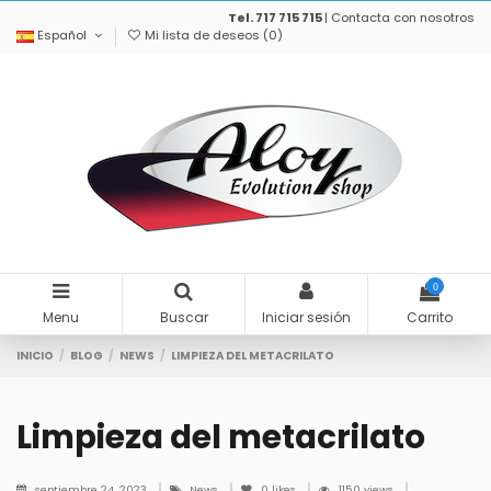
Tel. 717 715 715
|
Contacta con nosotros
Español
Mi lista de deseos (
0
)
0
Menu
Buscar
Iniciar sesión
Carrito
INICIO
BLOG
NEWS
LIMPIEZA DEL METACRILATO
Limpieza del metacrilato
septiembre 24, 2023
News
0
likes
1150 views